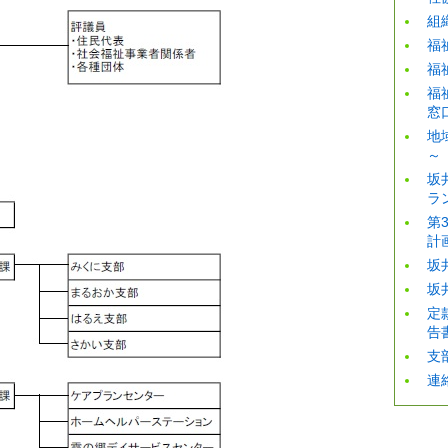
組
福
福
福
窓
地
～
坂
ラ
第
計
坂
坂
定
告
支
連