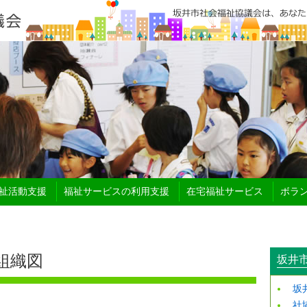
祉活動支援
福祉サービスの利用支援
在宅福祉サービス
ボラ
組織図
坂井
坂
社