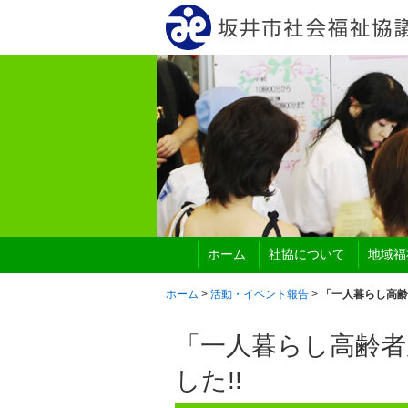
ホーム
社協について
地域福
ホーム
>
活動・イベント報告
>
「一人暮らし高齢
「一人暮らし高齢者
した!!