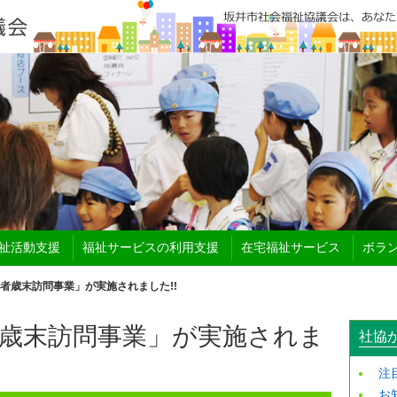
祉活動支援
福祉サービスの利用支援
在宅福祉サービス
ボラ
者歳末訪問事業」が実施されました!!
歳末訪問事業」が実施されま
社協
注
お