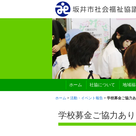
ホーム
社協について
地域福
ホーム
>
活動・イベント報告
>
学校募金ご協力あ
学校募金ご協力あ