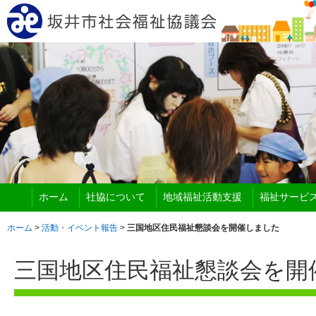
ホーム
社協について
地域福祉活動支援
福祉サービ
ホーム
>
活動・イベント報告
>
三国地区住民福祉懇談会を開催しました
三国地区住民福祉懇談会を開