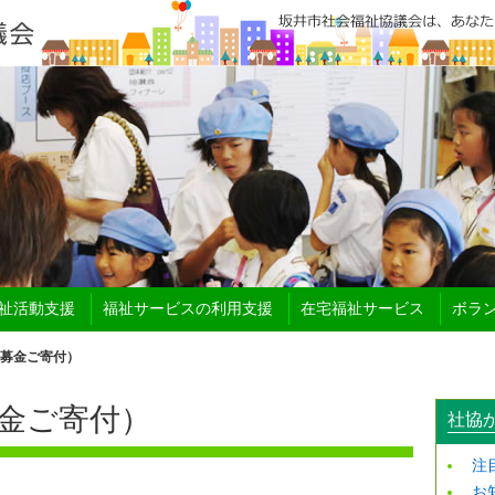
祉活動支援
福祉サービスの利用支援
在宅福祉サービス
ボラ
募金ご寄付）
金ご寄付）
社協
注
お