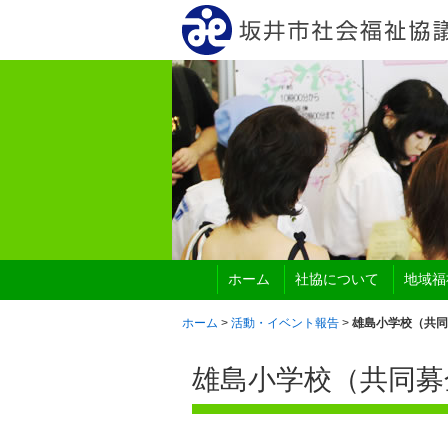
ホーム
社協について
地域福
ホーム
>
活動・イベント報告
>
雄島小学校（共同
雄島小学校（共同募