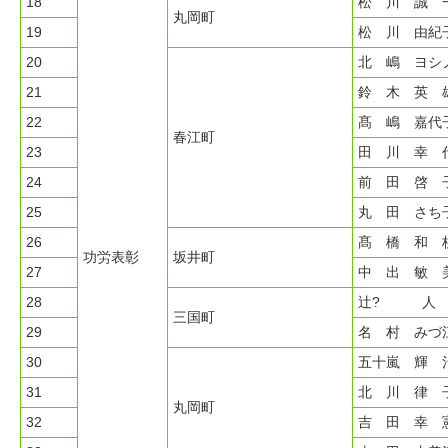
18
松 川 誠 
丸岡町
19
松 川 由紀
20
北 嶋 ヨシ
21
鈴 木 英 
22
髙 嶋 嘉代
春江町
23
田 川 幸 
24
前 田 啓 
25
丸 田 さち
26
髙 橋 和 
功労表彰
坂井町
27
中 出 敏 
28
辻? 人 
三国町
29
名 村 みづ
30
五十嵐 輝 
31
北 川 律 
丸岡町
32
吉 田 幸 