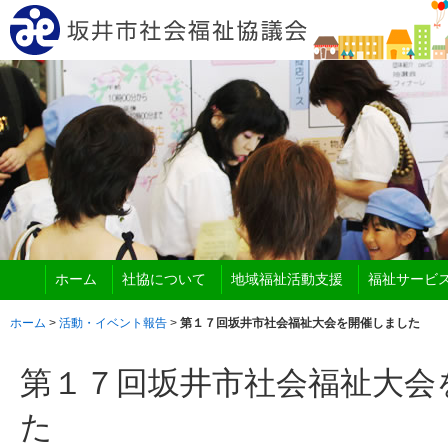
ホーム
社協について
地域福祉活動支援
福祉サービ
ホーム
>
活動・イベント報告
>
第１７回坂井市社会福祉大会を開催しました
第１７回坂井市社会福祉大会
た