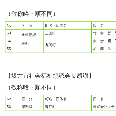
（敬称略・順不同）
No.
区 分
町名・団体名
氏 名
53
三国町
竹 村 哲 
永年勤続
54
大 倉 明 
表彰
丸岡町
55
加 藤 法 
【坂井市社会福祉協議会長感謝】
（敬称略・順不同）
No.
区 分
町名・団体名
氏 名
56
感謝状
春江町
株式会社ユテ