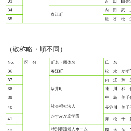
33
吉 田 由美
34
内 田 武 
春江町
35
籠 谷 松 
（敬称略・順不同）
No.
区 分
町名・団体名
氏 名
36
春江町
松 永 かず
37
内 江 輝 
38
坂井町
達 川 和 
39
中 島 美千
社会福祉法人
40
長谷川 美千
かすみが丘学園
41
海 松 千 
特別養護老人ホーム
42
國 本 芳 