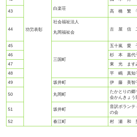
白楽荘
43
高 橋 繁 
社会福祉法人
44
古 屋 信 
功労表彰
丸岡福祉会
45
五十嵐 愛 
46
杉 本 嘉代
三国町
47
東 光 ます
48
平 嶋 真知
49
坂井町
伊 藤 美智
たかとりの郷
50
丸岡町
会かんきょう
音訳ボランテ
51
坂井町
の会
52
春江町
村 瀬 和 