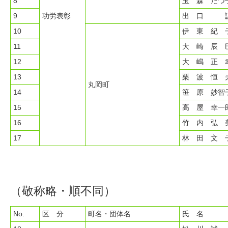
8
玉 森 たづ
9
功労表彰
出 口 
10
伊 東 紀 
11
大 崎 辰 
12
大 嶋 正 
13
栗 波 恒 
丸岡町
14
笹 原 妙智
15
高 屋 幸一
16
竹 内 弘 
17
林 田 文 
（敬称略・順不同）
No.
区 分
町名・団体名
氏 名