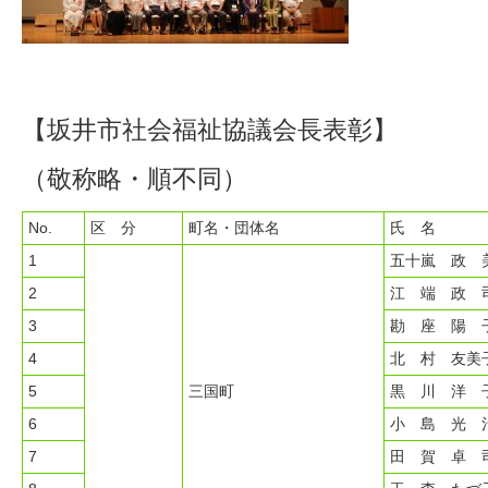
【坂井市社会福祉協議会長表彰】
（敬称略・順不同）
No.
区 分
町名・団体名
氏 名
1
五十嵐 政 
2
江 端 政 
3
勘 座 陽 
4
北 村 友美
5
三国町
黒 川 洋 
6
小 島 光 
7
田 賀 卓 