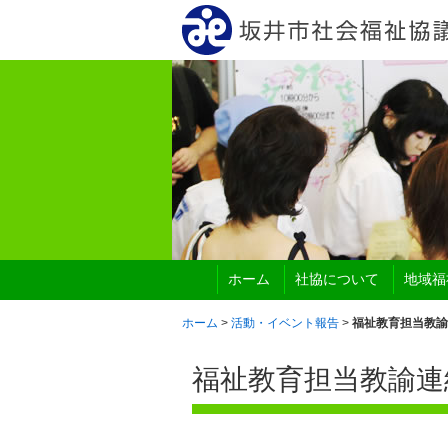
ホーム
社協について
地域福
ホーム
>
活動・イベント報告
>
福祉教育担当教諭
福祉教育担当教諭連