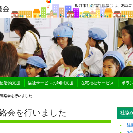
祉活動支援
福祉サービスの利用支援
在宅福祉サービス
ボラ
連絡会を行いました
絡会を行いました
社協
注
お