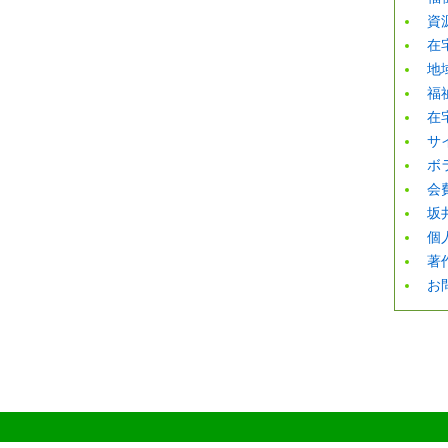
資
在
地
福
在
サ
ボ
会
坂
個
著
お