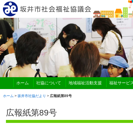
ホーム
社協について
地域福祉活動支援
福祉サービ
ホーム
>
坂井市社協だより
>
広報紙第89号
広報紙第89号