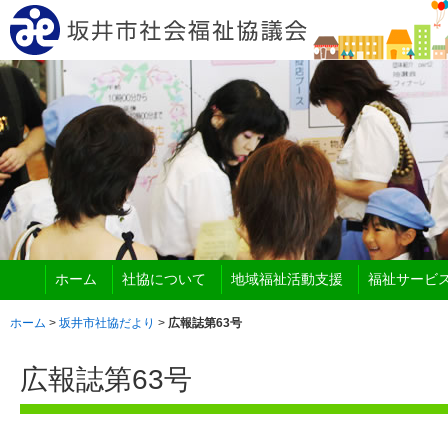
ホーム
社協について
地域福祉活動支援
福祉サービ
ホーム
>
坂井市社協だより
>
広報誌第63号
広報誌第63号