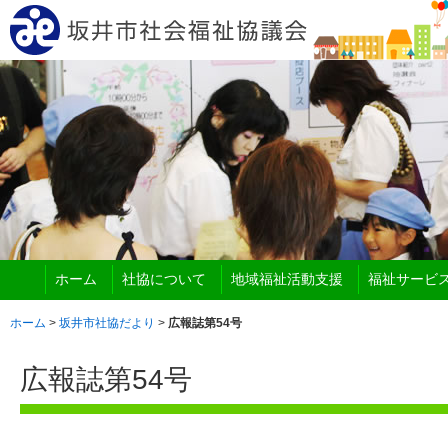
ホーム
社協について
地域福祉活動支援
福祉サービ
ホーム
>
坂井市社協だより
>
広報誌第54号
広報誌第54号